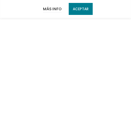
MÁS INFO
ACEPTAR
Categorías
ADD TO CART
Información
Métodos de pago
Suscribirme
15702 Santiago de Compostela, A Coruña
nmaxproyamaha@gmail.com
+34 698 960 173